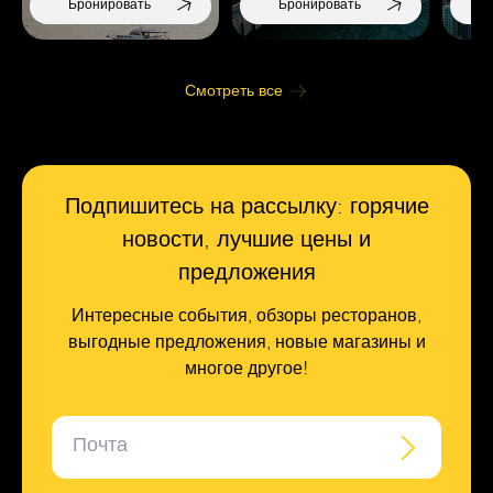
Бронировать
Бронировать
Смотреть все
Подпишитесь на рассылку: горячие
новости, лучшие цены и
предложения
Интересные события, обзоры ресторанов,
выгодные предложения, новые магазины и
многое другое!